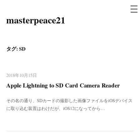
メ
ニ
ュ
masterpeace21
コ
ー
ン
テ
ン
タグ: SD
ツ
へ
ス
2018年10月15日
キ
Apple Lightning to SD Card Camera Reader
ッ
プ
その名の通り、SDカードの撮影した画像ファイルをiOSデバイス
に取り込む装置はわけだが、iOS12になってから…