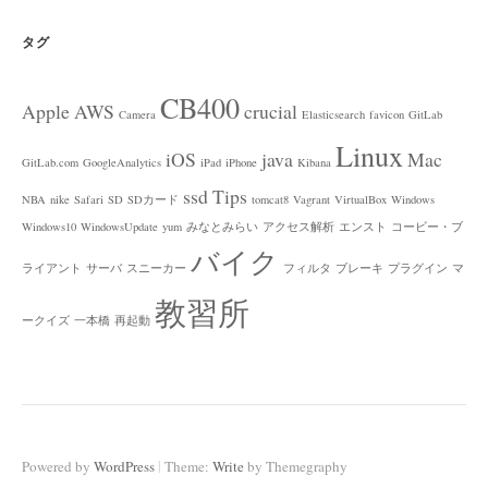
タグ
CB400
Apple
AWS
crucial
Camera
Elasticsearch
favicon
GitLab
Linux
iOS
java
Mac
GitLab.com
GoogleAnalytics
iPad
iPhone
Kibana
ssd
Tips
NBA
nike
Safari
SD
SDカード
tomcat8
Vagrant
VirtualBox
Windows
Windows10
WindowsUpdate
yum
みなとみらい
アクセス解析
エンスト
コービー・ブ
バイク
ライアント
サーバ
スニーカー
フィルタ
ブレーキ
プラグイン
マ
教習所
ークイズ
一本橋
再起動
|
Powered by
WordPress
Theme:
Write
by Themegraphy