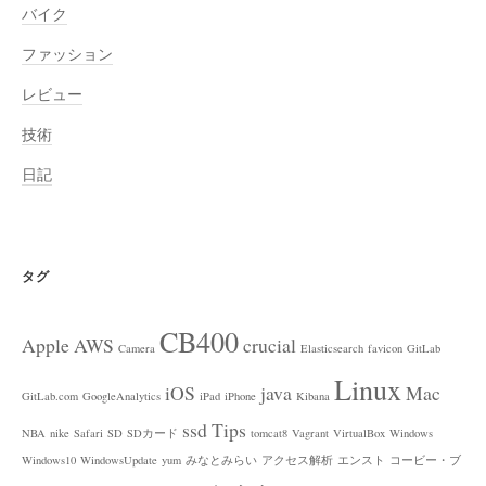
バイク
ファッション
レビュー
技術
日記
タグ
CB400
Apple
AWS
crucial
Camera
Elasticsearch
favicon
GitLab
Linux
iOS
java
Mac
GitLab.com
GoogleAnalytics
iPad
iPhone
Kibana
ssd
Tips
NBA
nike
Safari
SD
SDカード
tomcat8
Vagrant
VirtualBox
Windows
Windows10
WindowsUpdate
yum
みなとみらい
アクセス解析
エンスト
コービー・ブ