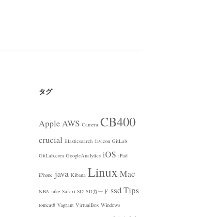
タグ
CB400
Apple
AWS
Camera
crucial
Elasticsearch
favicon
GitLab
iOS
GitLab.com
GoogleAnalytics
iPad
Linux
java
Mac
iPhone
Kibana
ssd
Tips
NBA
nike
Safari
SD
SDカード
tomcat8
Vagrant
VirtualBox
Windows