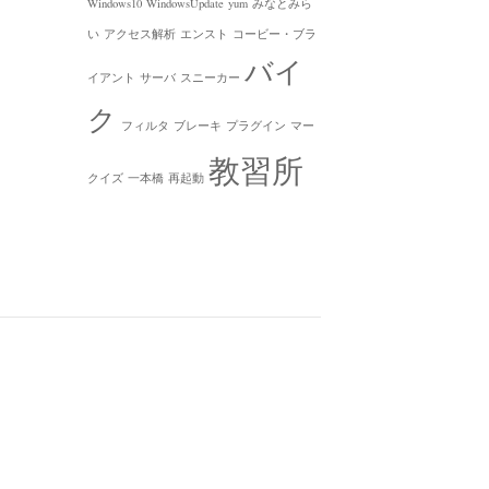
Windows10
WindowsUpdate
yum
みなとみら
い
アクセス解析
エンスト
コービー・ブラ
バイ
イアント
サーバ
スニーカー
ク
フィルタ
ブレーキ
プラグイン
マー
教習所
クイズ
一本橋
再起動