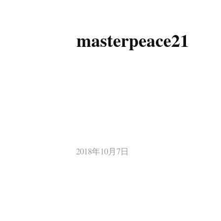
masterpeace21
コ
ン
テ
ン
ツ
へ
ス
キ
2018年10月7日
ッ
プ