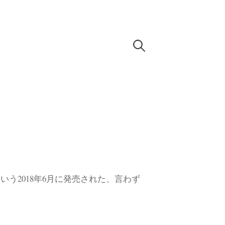
検
索
:
9という2018年6月に発売された、言わず