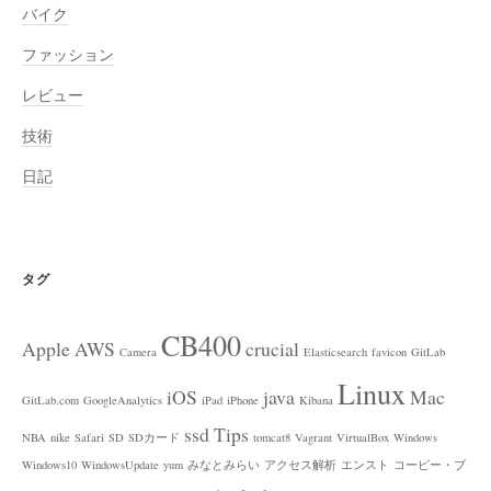
バイク
ファッション
レビュー
技術
日記
タグ
CB400
Apple
AWS
crucial
Camera
Elasticsearch
favicon
GitLab
Linux
iOS
java
Mac
GitLab.com
GoogleAnalytics
iPad
iPhone
Kibana
ssd
Tips
NBA
nike
Safari
SD
SDカード
tomcat8
Vagrant
VirtualBox
Windows
Windows10
WindowsUpdate
yum
みなとみらい
アクセス解析
エンスト
コービー・ブ