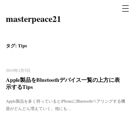
メ
ニ
ュ
masterpeace21
コ
ー
ン
テ
ン
タグ: Tips
ツ
へ
ス
2019年2月5日
キ
Apple製品をBluetoothデバイス一覧の上方に表
ッ
示するTips
プ
Apple製品を多く持っているとiPhoneにBluetoothペアリングする機
器がどんどん増えていく。他にも…