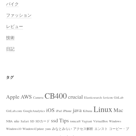
バイク
ファッション
レビュー
技術
日記
タグ
CB400
Apple
AWS
crucial
Camera
Elasticsearch
favicon
GitLab
Linux
iOS
java
Mac
GitLab.com
GoogleAnalytics
iPad
iPhone
Kibana
ssd
Tips
NBA
nike
Safari
SD
SDカード
tomcat8
Vagrant
VirtualBox
Windows
Windows10
WindowsUpdate
yum
みなとみらい
アクセス解析
エンスト
コービー・ブ