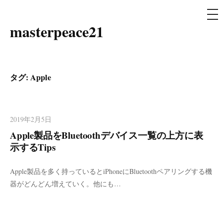
メ
ニ
ュ
masterpeace21
コ
ー
ン
テ
ン
タグ: Apple
ツ
へ
ス
2019年2月5日
キ
Apple製品をBluetoothデバイス一覧の上方に表
ッ
示するTips
プ
Apple製品を多く持っているとiPhoneにBluetoothペアリングする機
器がどんどん増えていく。他にも…