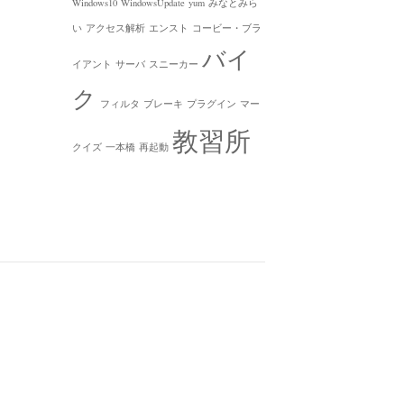
Windows10
WindowsUpdate
yum
みなとみら
い
アクセス解析
エンスト
コービー・ブラ
バイ
イアント
サーバ
スニーカー
ク
フィルタ
ブレーキ
プラグイン
マー
教習所
クイズ
一本橋
再起動