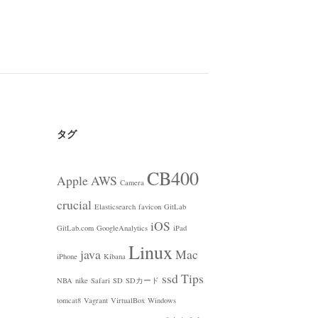
タグ
CB400
Apple
AWS
Camera
crucial
Elasticsearch
favicon
GitLab
iOS
GitLab.com
GoogleAnalytics
iPad
Linux
java
Mac
iPhone
Kibana
ssd
Tips
NBA
nike
Safari
SD
SDカード
tomcat8
Vagrant
VirtualBox
Windows