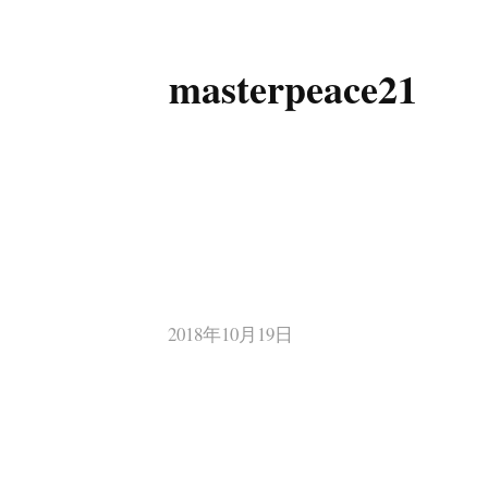
masterpeace21
コ
ン
テ
ン
ツ
へ
ス
キ
2018年10月19日
ッ
プ