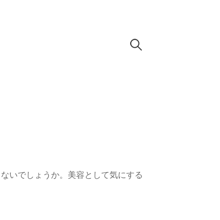
検
索
:
ゃないでしょうか。美容として気にする