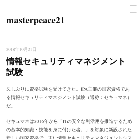
メ
ニ
ュ
masterpeace21
コ
ー
ン
テ
ン
2018年10月21日
ツ
情報セキュリティマネジメント
へ
ス
試験
キ
ッ
久しぶりに資格試験を受けてきた。IPA主催の国家資格であ
プ
る情報セキュリティマネジメント試験（通称：セキュマネ）
だ。
セキュマネは2016年から「ITの安全な利活用を推進するため
の基本的知識・技能を身に付けた者。」を対象に新設された
新しい国家資格で、主に情報セキュリティマネジメントシス