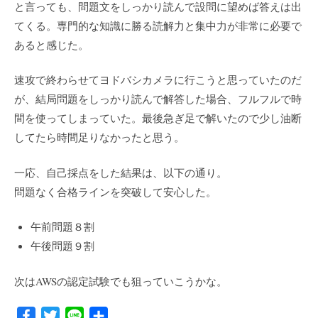
と言っても、問題文をしっかり読んで設問に望めば答えは出
てくる。専門的な知識に勝る読解力と集中力が非常に必要で
あると感じた。
速攻で終わらせてヨドバシカメラに行こうと思っていたのだ
が、結局問題をしっかり読んで解答した場合、フルフルで時
間を使ってしまっていた。最後急ぎ足で解いたので少し油断
してたら時間足りなかったと思う。
一応、自己採点をした結果は、以下の通り。
問題なく合格ラインを突破して安心した。
午前問題８割
午後問題９割
次はAWSの認定試験でも狙っていこうかな。
F
T
L
共