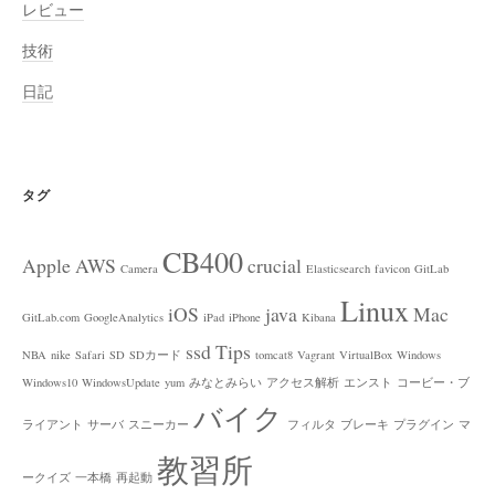
レビュー
技術
日記
タグ
CB400
Apple
AWS
crucial
Camera
Elasticsearch
favicon
GitLab
Linux
iOS
java
Mac
GitLab.com
GoogleAnalytics
iPad
iPhone
Kibana
ssd
Tips
NBA
nike
Safari
SD
SDカード
tomcat8
Vagrant
VirtualBox
Windows
Windows10
WindowsUpdate
yum
みなとみらい
アクセス解析
エンスト
コービー・ブ
バイク
ライアント
サーバ
スニーカー
フィルタ
ブレーキ
プラグイン
マ
教習所
ークイズ
一本橋
再起動