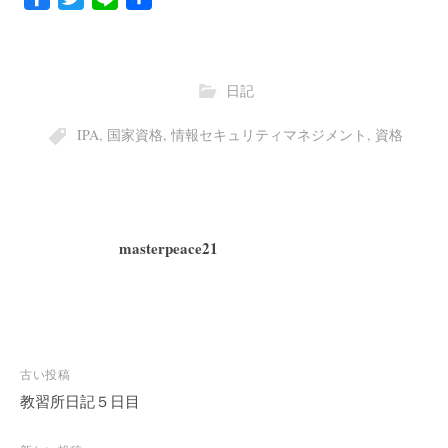
a
w
i
有
c
i
n
e
t
e
日記
b
t
o
e
IPA
,
国家資格
,
情報セキュリティマネジメント
,
資格
o
r
k
masterpeace21
古い投稿
教習所日記５日目
投
稿