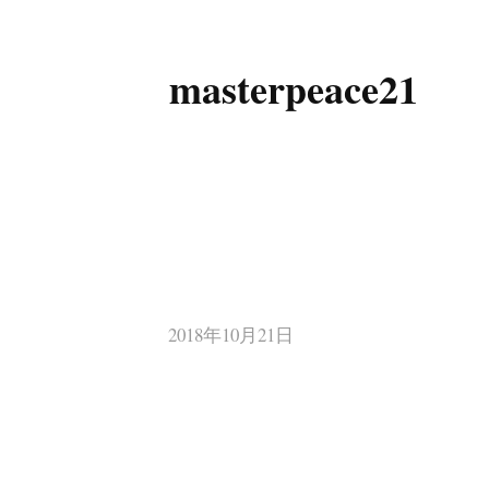
masterpeace21
コ
ン
テ
ン
ツ
へ
ス
キ
2018年10月21日
ッ
プ