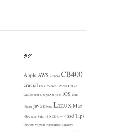
タグ
CB400
Apple
AWS
Camera
crucial
Elasticsearch
favicon
GitLab
iOS
GitLab.com
GoogleAnalytics
iPad
Linux
java
Mac
iPhone
Kibana
ssd
Tips
NBA
nike
Safari
SD
SDカード
tomcat8
Vagrant
VirtualBox
Windows