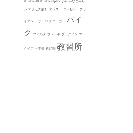
Windows10
WindowsUpdate
yum
みなとみら
い
アクセス解析
エンスト
コービー・ブラ
バイ
イアント
サーバ
スニーカー
ク
フィルタ
ブレーキ
プラグイン
マー
教習所
クイズ
一本橋
再起動