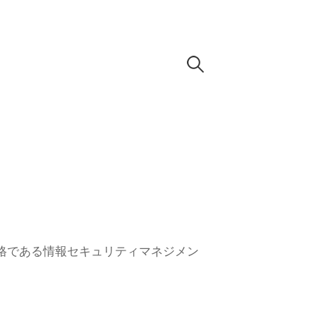
検
索
:
資格である情報セキュリティマネジメン