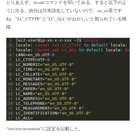
とりあえず、localeコマンドを叩いてみる。すると以下のよ
うに出る。自分は日本語化していないので、en_us系です
ね。”LC_CTYPE”と”LC_ALL”がおかしいと怒られている模
様。
1
[
ec2
-
user
@
ip
-
xx
-
x
-
x
-
xxx
~
]
$
locale
2
locale
:
Cannot 
set 
LC_CTYPE 
to
default
locale
:
No
3
locale
:
Cannot 
set 
LC_ALL 
to
default
locale
:
No 
s
4
LANG
=
en_US
.
UTF
-
8
5
LC_CTYPE
=
UTF
-
8
6
LC_NUMERIC
=
"en_US.UTF-8"
7
LC_TIME
=
"en_US.UTF-8"
8
LC_COLLATE
=
"en_US.UTF-8"
9
LC_MONETARY
=
"en_US.UTF-8"
10
LC_MESSAGES
=
"en_US.UTF-8"
11
LC_PAPER
=
"en_US.UTF-8"
12
LC_NAME
=
"en_US.UTF-8"
13
LC_ADDRESS
=
"en_US.UTF-8"
14
LC_TELEPHONE
=
"en_US.UTF-8"
15
LC_MEASUREMENT
=
"en_US.UTF-8"
16
LC_IDENTIFICATION
=
"en_US.UTF-8"
17
LC_ALL
=
“/etc/environment”に設定を記載した。