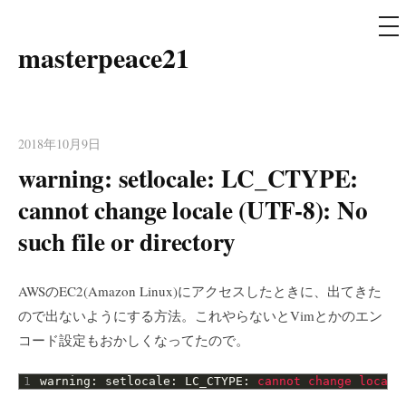
メ
ニ
ュ
masterpeace21
コ
ー
ン
テ
ン
2018年10月9日
ツ
warning: setlocale: LC_CTYPE:
へ
ス
cannot change locale (UTF-8): No
キ
such file or directory
ッ
プ
AWSのEC2(Amazon Linux)にアクセスしたときに、出てきた
ので出ないようにする方法。これやらないとVimとかのエン
コード設定もおかしくなってたので。
1
warning
:
setlocale
:
LC_CTYPE
:
cannot 
change 
locale