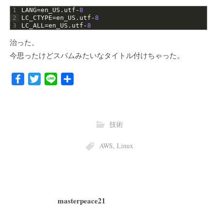
1
LANG
=
en_US
.
utf
-
8
2
LC_CTYPE
=
en_US
.
utf
-
8
3
LC_ALL
=
en_US
.
utf
-
8
治った。
今思ったけどスパムみたいなタイトル付けちゃった。
F
T
L
共
a
w
i
有
c
i
n
e
t
e
技術
b
t
o
e
AWS
,
Linux
o
r
k
masterpeace21