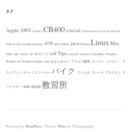
タグ
CB400
Apple
AWS
crucial
Camera
Elasticsearch
favicon
GitLab
Linux
iOS
java
Mac
GitLab.com
GoogleAnalytics
iPad
iPhone
Kibana
ssd
Tips
NBA
nike
Safari
SD
SDカード
tomcat8
Vagrant
VirtualBox
Windows
Windows10
WindowsUpdate
yum
みなとみらい
アクセス解析
エンスト
コービー・ブ
バイク
ライアント
サーバ
スニーカー
フィルタ
ブレーキ
プラグイン
マ
教習所
ークイズ
一本橋
再起動
|
Powered by
WordPress
Theme:
Write
by Themegraphy