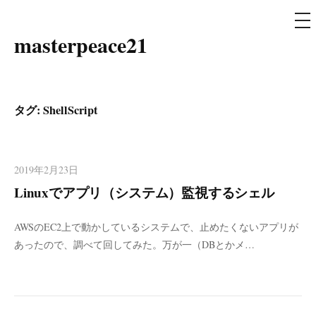
メ
ニ
ュ
masterpeace21
コ
ー
ン
テ
ン
タグ: ShellScript
ツ
へ
ス
2019年2月23日
キ
Linuxでアプリ（システム）監視するシェル
ッ
プ
AWSのEC2上で動かしているシステムで、止めたくないアプリが
あったので、調べて回してみた。万が一（DBとかメ…