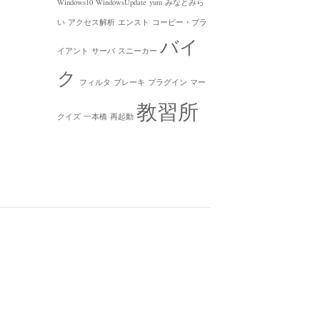
Windows10
WindowsUpdate
yum
みなとみら
い
アクセス解析
エンスト
コービー・ブラ
バイ
イアント
サーバ
スニーカー
ク
フィルタ
ブレーキ
プラグイン
マー
教習所
クイズ
一本橋
再起動