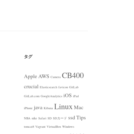
タグ
CB400
Apple
AWS
Camera
crucial
Elasticsearch
favicon
GitLab
iOS
GitLab.com
GoogleAnalytics
iPad
Linux
java
Mac
iPhone
Kibana
ssd
Tips
NBA
nike
Safari
SD
SDカード
tomcat8
Vagrant
VirtualBox
Windows