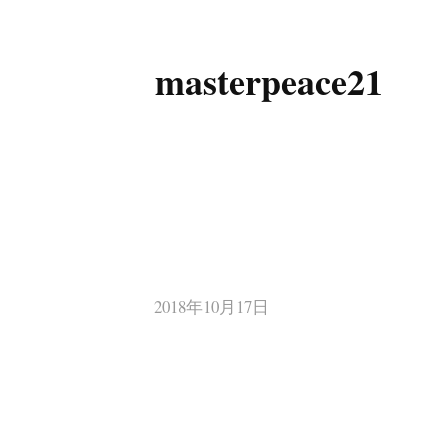
masterpeace21
コ
ン
テ
ン
ツ
へ
ス
キ
2018年10月17日
ッ
プ