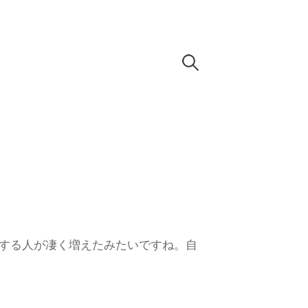
検
索
:
abに移行する人が凄く増えたみたいですね。自