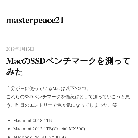
メ
ニ
ュ
masterpeace21
コ
ー
ン
テ
ン
2019年1月13日
ツ
MacのSSDベンチマークを測って
へ
ス
みた
キ
ッ
自分が主に使っているMacは以下の3つ。
プ
これらのSSDベンチマークを備忘録として測っていこうと思
う。昨日のエントリーで色々気になってしまった。笑
Mac mini 2018 1TB
Mac mini 2012 1TB(Crucial MX500)
MacBook Pro 2018 500GB