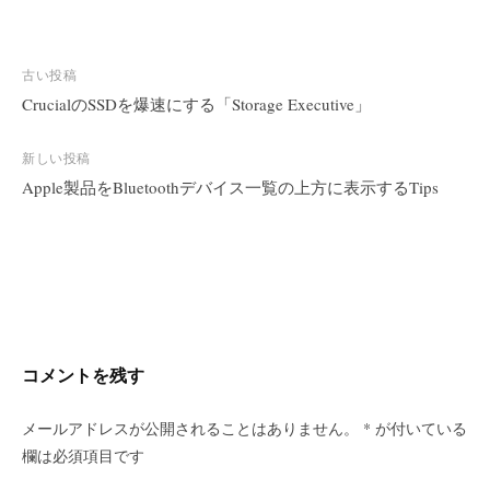
古い投稿
CrucialのSSDを爆速にする「Storage Executive」
投
稿
新しい投稿
ナ
Apple製品をBluetoothデバイス一覧の上方に表示するTips
ビ
ゲ
ー
シ
ョ
ン
コメントを残す
メールアドレスが公開されることはありません。
*
が付いている
欄は必須項目です