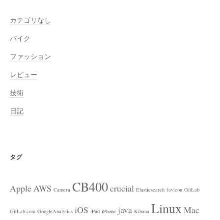
カテゴリなし
バイク
ファッション
レビュー
技術
日記
タグ
CB400
Apple
AWS
crucial
Camera
Elasticsearch
favicon
GitLab
Linux
iOS
java
Mac
GitLab.com
GoogleAnalytics
iPad
iPhone
Kibana