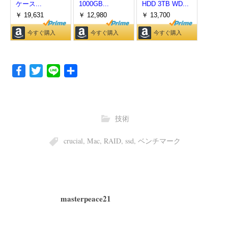
F
T
L
共
a
w
i
有
c
i
n
e
t
e
技術
b
t
o
e
crucial
,
Mac
,
RAID
,
ssd
,
ベンチマーク
o
r
k
masterpeace21